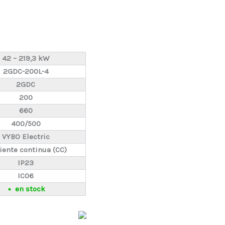
42 – 219,3 kW
2GDC-200L-4
2GDC
200
660
400/500
VYBO Electric
iente continua (CC)
IP23
IC06
en stock