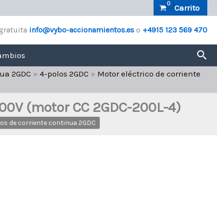
Carrito
gratuita
info@vybo-accionamientos.es
o
+4915 123 569 470
Bus
ambios
inua 2GDC
»
4-polos 2GDC
»
Motor eléctrico de corriente
/500V (motor CC 2GDC-200L-4)
cos de corriente continua 2GDC