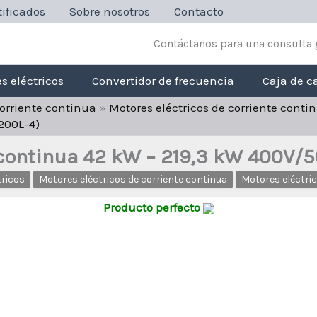
ificados
Sobre nosotros
Contacto
Contáctanos para una consulta 
s eléctricos
Convertidor de frecuencia
Caja de c
corriente continua
»
Motores eléctricos de corriente cont
200L-4)
e continua 42 kW – 219,3 kW 400V
tricos
Motores eléctricos de corriente continua
Motores eléctri
Producto perfecto