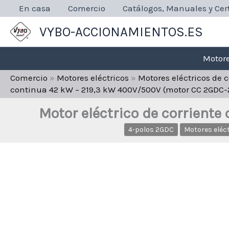
Ir
En casa
Comercio
Catálogos, Manuales y Cert
al
VYBO-ACCIONAMIENTOS.ES
contenido
Motore
Comercio
»
Motores eléctricos
»
Motores eléctricos de 
continua 42 kW – 219,3 kW 400V/500V (motor CC 2GDC-
Motor eléctrico de corrient
4-polos 2GDC
Motores eléc