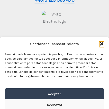
+4915 123 569 470
Gestionar el consentimiento
Condiciones generales de contratación
Politica de
Privacidad
Para brindarle la mejor experiencia posible, utilizamos tecnologías como
cookies para almacenar y/o acceder a información en su dispositivo. El
consentimiento para estas tecnologías nos permite procesar datos
como el comportamiento de navegación o una identificación única en
este sitio. La falta de consentimiento o la revocación del consentimiento
En casa
puede afectar negativamente ciertas características y funciones.
Comercio
Motores eléctricos
Aceptar
Convertidor de frecuencia
Caja de cambios
Rechazar
Sobre nosotros